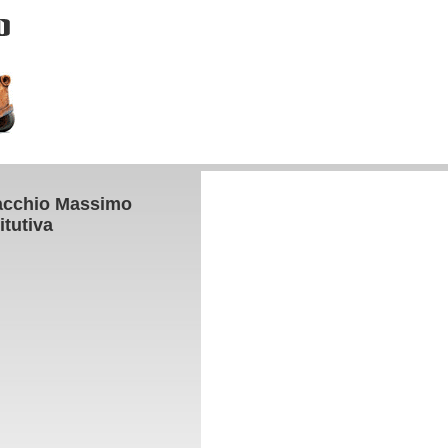
cchio Massimo
itutiva